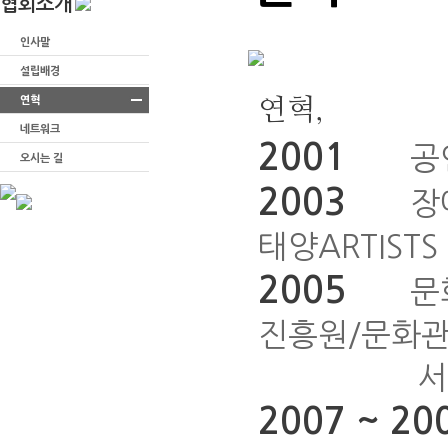
협회소개
인사말
설립배경
연혁
연혁,
네트워크
2001
공연예
오시는 길
2003
장애인
태양ARTISTS
2005
문화예
진흥원/문화
서울아티스
2007 ~ 20