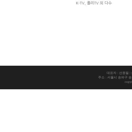
K-TV, 폴리TV 외 다수
대표자 : 선원필 |
주소 : 서울시 송파구 송파동 1
copy