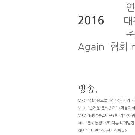
연극치료/
2016
대전
축제의 비밀 S
Again ­ 협
방송,
MBC “생방송오늘아침” <위기의 가
MBC “즐거운 문화읽기” <마음에
MBC “MBC특집다큐멘터리” <아
KBS “문화동행” <또 다른 나의발견
KBS “비타민” <정신건강특집>