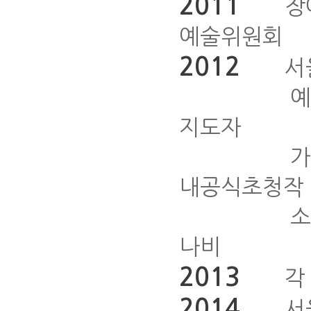
2011
장애인
예술위원회
2012
서울
예술치료사 
지도자
가능성의 춤
내공식초청작
소외지역공연
나비
2013
각 대
2014
서울