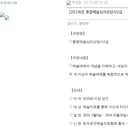
자유게시판
작성일 : 23-12-05 15:28
[2024년] 통합예술심리상담사2급
글쓴이 :
관리자
【과정명
】
♡
통합예술심리상담사2급
【
과정내용
】
♡
예술매체의 개념을 이해하고
,
내담자
두 개 이상의 예술매체를 복합적으로 
【
안내
】
♡
자 격
:
만
20
세 이상 성인
♡
대 상
:
예술치료를 통해 자신과 타인
♡
일 정
: 2024. 4
월
6
일
–
2024.10
월
26
일
♡
신 청
:
한국공연예술치료협회 홈피
-