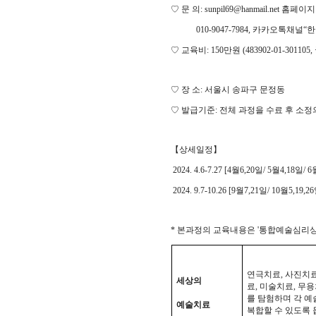
♡
문 의
: sunpil69@hanmail.net
홈페이
010-9047-7984,
카카오톡채널
“
한
♡
교육비
: 150
만원
(483902-01-301105,
♡
장 소
:
서울시 송파구 문정동
♡
발급기준:
전체 과정을 수료 후 소정
【상세일정
】
2024. 4.6-7.27 [4월6,20일/ 5월4,18일/ 
2024. 9.7-10.26 [9월7,21일/ 10월5,19,2
* 본과정의 교육내용은 '통합예술심리
연극치료
,
사진치
세상의
료
,
미술치료
,
무용
를 탐험하며 각 예
예술치료
복합할 수 있도록 