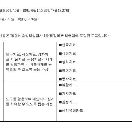
 [4월6,20일/ 5월4,18일/ 6월1,15,29일/ 7월13,27일]
 [9월7,21일/ 10월5,19,26일]
육내용은 '통합예술심리상담사 1급'과정의 커리큘럼에 포함된 교육입니다
◼
연극치료
◼
사진치료
연극치료
,
사진치료
,
영화치
료
,
미술치료
,
무용치료의 세계
◼
영화치료
를 탐험하며 각 예술매체를 융
복합할 수 있도록 돕는 과정
◼표현
치료
◼동작
치료
◼
역할카드
◼
가치카드
도구를 활용하여 내담자의 심리
◼
감정카드
를 치유할 수 있도록 돕는 과정
◼
심리유형카드