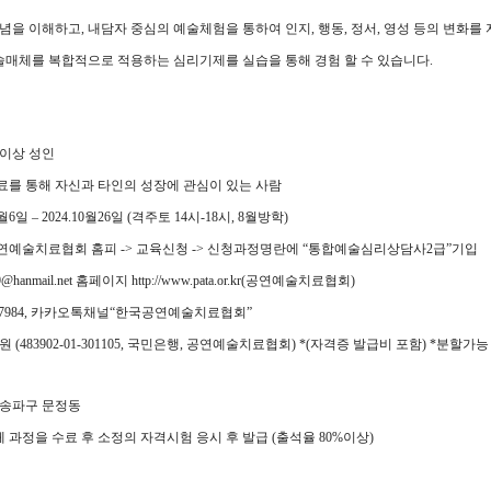
념을 이해하고
,
내담자 중심의 예술체험을 통하여 인지
,
행동
,
정서
,
영성 등의 변화를
예술매체를 복합적으로 적용하는 심리기제를 실습을 통해 경험 할 수 있습니다
.
 이상 성인
를 통해 자신과 타인의 성장에 관심이 있는 사람
월
6
일
–
2024.10
월
26
일
(
격주토
14
시
-18
시, 8월방학
)
연예술치료협회 홈피
->
교육신청
->
신청과정명란에
“
통합예술심리상담사
2
급
”
기입
69@hanmail.net
홈페이지
http://www.pata.or.kr(
공연예술치료협회
)
984,
카카오톡채널
“
한국공연예술치료협회
”
만원
(483902-01-301105,
국민은행
,
공연예술치료협회
)
*(
자격증 발급비 포함
) *
분할가능
 송파구 문정동
체 과정을 수료 후 소정의 자격시험 응시 후 발급
(
출석율
80%
이상
)