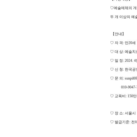
♡
예술매체의 개
두 개 이상의 
【
안내
】
♡
자 격
:
만
20
세
♡
대 상
:
예술치료
♡
일 정
: 2024. 4
♡
신 청
:
한국공
♡
문 의
: sunpil
010-9047-7
♡
교육비
: 150
♡
장 소
:
서울시
♡
발급기준:
전