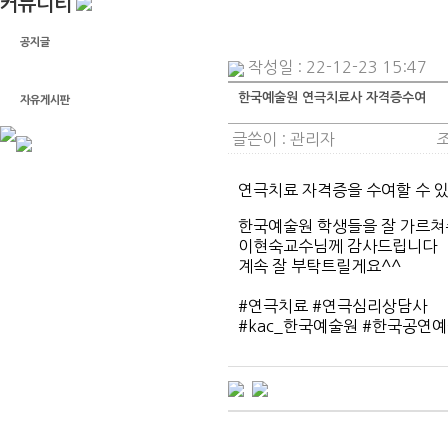
커뮤니티
공지글
작성일 : 22-12-23 15:47
갤러리
한국예술원 연극치료사 자격증수여
자유게시판
글쓴이 :
관리자
조
연극치료 자격증을 수여할 수 
한국예술원 학생들을 잘 가르
이현숙교수님께 감사드립니다
계속 잘 부탁트릴게요^^
#연극치료 #연극심리상담사
#kac_한국예술원 #한국공연