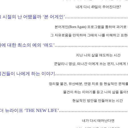
내게 다시
49
일이 주어진다면
?
그 시절의 난 어땠을까
‘
본 어게인
’
……………………………………
본어게인
(Born Again)
프로그램을 통하여 과거로
그 자유로움을 만끽하며 그때의 나를 이해하고 표현
나에 대한 최소의 예의
‘
애도
’
……………………………………………
지난 나의 삶을 애도하는 시간
쿤달리니 명상
,
떠나간 이에게 쓰는 편지
,
나에게 
물건들이 나에게 하는 이야기
……………………………………………
정리할 물건
,
유산배분
,
연명 치료 등 현실적인 문제
물건이 하는 이야기를 듣고 나의 삶을 돌아
현실적인 방안을 만들어보는 시간
더 뉴라이프
‘THE NEW LIFE’
…………………………………………
내가 다시 태어난다면