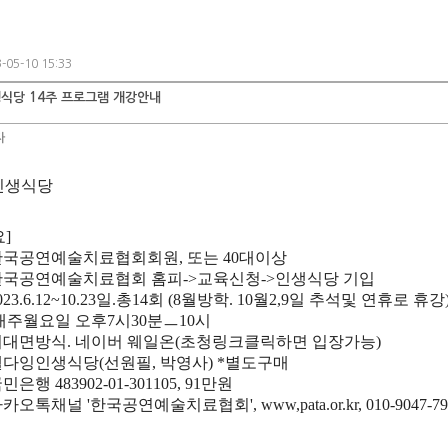
-05-10 15:33
식당 14주 프로그램 개강안내
자
인생식당
]
한국공연예술치료협회회원, 또는 40대이상
한국공연예술치료협회 홈피->교육신청->인생식당 기입
23.6.12~10.23일.총14회 (8월방학. 10월2,9일 추석및 연휴로 휴강
매주월요일 오후7시30분ㅡ10시
비대면방식. 네이버 웨일온(초청링크클릭하면 입장가능)
웰다잉인생식당(선원필, 박영사) *별도구매
민은행 483902-01-301105, 91만원
카오톡채널 '한국공연예술치료협회', www,pata.or.kr, 010-9047-79