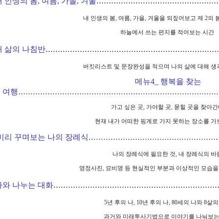
내 인생의 봄
,
여름
,
가을
,
겨울
…………………………………………
내 인생의 봄
,
여름
,
가을
,
겨울을 되짚어보고 제
2
의 
하늘에서 쓰는 편지를 적어보는 시간
내 삶의 나침반
……………………………………………………………
버킷리스트 및 문장완성을 적으며 나의 삶에 대해 생
메뉴
4_
행복을 찾는
여행
…………………………
……………………
………………………
가고 싶은 곳
,
가야할 곳
,
묻힐 곳을 찾아간
현재 내가 어떠한 핑계로 가지 못하는 장소를 가
미리 꾸며보는 나의 장례식
……………………………………………
나의 장례식에 필요한 것
,
내 장례식의 바
영정사진
,
묘비명 등 현실적인 부분과 이상적인 모습을
나와 나누는 대화
…………………………………………………………
5
년 후의 나
, 10
년 후의 나
, 80
세의 나와
8
살의
과거와 미래투사기법으로 이야기를 나눠보는