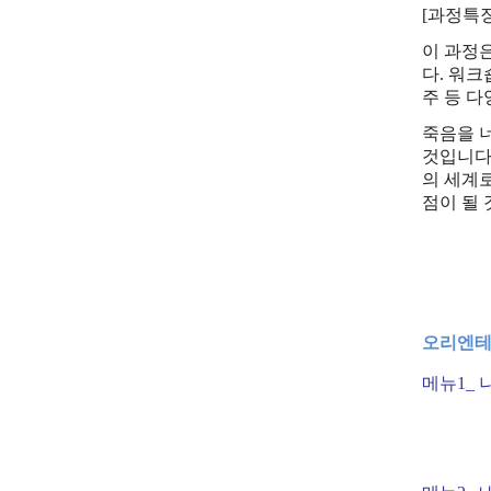
[과정특징
이 과정
다
.
워크
주 등 
죽음을 
것입니
의 세계
점이 될
오리엔
메뉴
1_