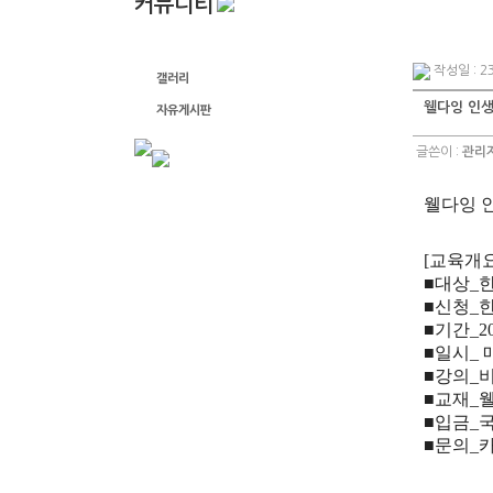
커뮤니티
공지글
작성일 : 23
갤러리
웰다잉 인생
자유게시판
글쓴이 :
관리
웰다잉 
[교육개요
■대상_
■신청_
■기간_20
■일시_ 
■강의_
■교재
_
■입금
_국
■문의
_카