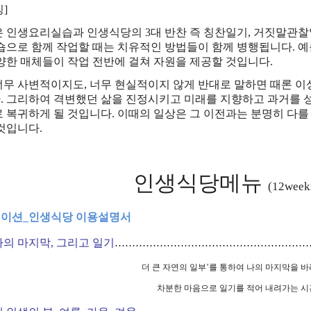
]
은 인생요리실습과 인생식당의
3
대 반찬 즉 칭찬일기
,
거짓말관찰
숍으로 함께 작업할 때는 치유적인 방법들이 함께 병행됩니다
.
예
다양한 매체들이 작업 전반에 걸쳐 자원을 제공할 것입니다
.
너무 사변적이지도
,
너무 현실적이지 않게 반대로 말하면 때론 이
다
.
그리하여 격변했던 삶을 진정시키고 미래를 지향하고 과거를 
로 복귀하게 될 것입니다
.
이때의 일상은 그 이전과는 분명히 다를
 것입니다
.
인생식당메뉴
(12week
테이션
_
인생식당 이용설명서
나의 마지막
,
그리고 일기
………………………………………………
더 큰 자연의 일부
’
를 통하여 나의 마지막을 
차분한 마음으로 일기를 적어 내려가는 시