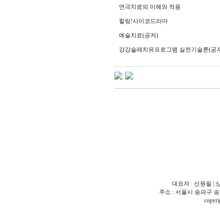
연극치료의 이해와 적용
힐링
!
사이코드라마
예술치료
(
공저
)
강강술래치유프로그램 실천기술론
(
공
대표자 : 선원필 | 
주소 : 서울시 송파구 송파동 18
copy