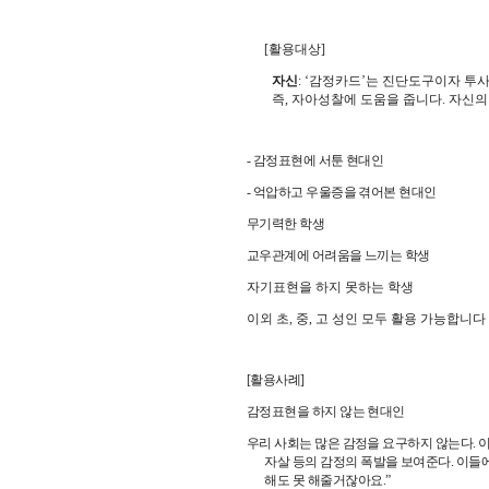
[
활용대상
]
자신
: ‘
감정카드
’
는 진단도구이자 투
즉
,
자아성찰에 도움을 줍니다
.
자신의
-
감정표현에 서툰 현대인
-
억압하고 우울증을 겪어본 현대인
무기력한 학생
교우관계에 어려움을 느끼는 학생
자기표현을 하지 못하는 학생
이외 초
,
중
,
고 성인 모두 활용 가능합니다
[
활용사례
]
감정표현을 하지 않는 현대인
우리 사회는 많은 감정을 요구하지 않는다
.
이
자살 등의 감정의 폭발을 보여준다
.
이들
해도 못 해줄거잖아요
.”