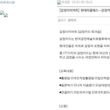
자유게시판
작성일 : 23-01-30 19:22
[감정다이어트] 원데이클래스ㅡ감정
글쓴이 :
관리자
감정다이어트
[
감정카드 워크숍
]
감정카드는 한국공연예술치료협회에서 
현대인들은 의외로 감정의 표현을 어
총
177
가지의 감정카드는 현재 자신의 
하고 감정을 나누는 과정안에서 자아성
[
교육내용
]
■
활용법
☑
개인작업활용법
☑
집단작업
■
질문하기
☑
나의 마음찾기
☑
상대방의
■
연결하기
☑
빈의자기법
☑
연극치료
☑
[신청
]