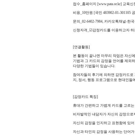
접수
_
홈페이지
[www.pata.or.kr]
교육신
비용
_10
만원
[
국민
483902-01-301105
문의
_02-6402-7984,
카카오톡채널
-
한국
신청자격
_
☑
감정카드를 이용하고자 하
[
연결활동
]
본 활동이 끝나면 마무리 작업은 자신에
기법과 그 카드의 감정을 언어를 제외
다양한 기법들이 있습니다
.
참여자들의 후기에 의하면 감정카드로 
지
,
정서
,
행동 프로그램으로 현대인들에
[
감정카드 특징
]
휴대가 간편하고 가볍게 카드를 고르는
비자발적인 내담자가 자신의 감정으로
자신의 감정을 인지하고 표현함에 있어
자신과 타인의 감정을 사용하는 단어가