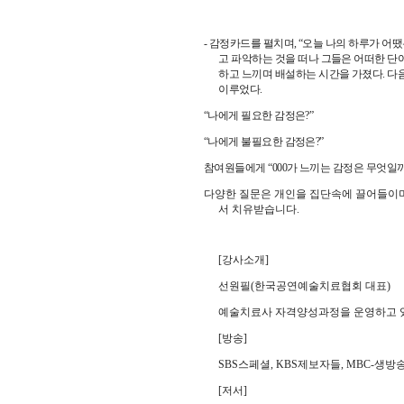
-
감정카드를 펼치며
, “
오늘 나의 하루가 어
고 파악하는 것을 떠나 그들은 어떠한 단
하고 느끼며 배설하는 시간을 가졌다
.
다
이루었다
.
“
나에게 필요한 감정은
?”
“
나에게 불필요한 감정은
?”
참여원들에게
“000
가 느끼는 감정은 무엇일
다양한 질문은 개인을 집단속에 끌어들이
서 치유받습니다
.
[
강사소개
]
선원필
(
한국공연예술치료협회 대표
)
예술치료사 자격양성과정을 운영하고 
[
방송
]
SBS
스페셜
, KBS
제보자들
, MBC-
생방
[
저서
]