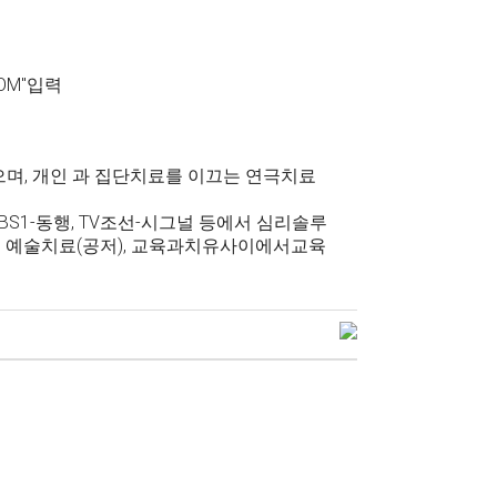
OM"입력
, 개인 과 집단치료를 이끄는 연극치료
KBS1-동행, TV조선-시그널 등에서 심리솔루
, 예술치료(공저), 교육과치유사이에서교육