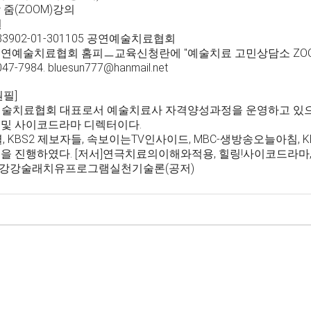
 줌(ZOOM)강의
원
3902-01-301105 공연예술치료협회
연예술치료협회 홈피ㅡ교육신청란에 "예술치료 고민상담소 ZO
7-7984. bluesun777@hanmail.net
원필]
술치료협회 대표로서 예술치료사 자격양성과정을 운영하고 있으며
및 사이코드라마 디렉터이다.
셜, KBS2 제보자들, 속보이는TV인사이드, MBC-생방송오늘아침, 
을 진행하였다. [저서]연극치료의이해와적용, 힐링!사이코드라마
, 강강술래치유프로그램실천기술론(공저)